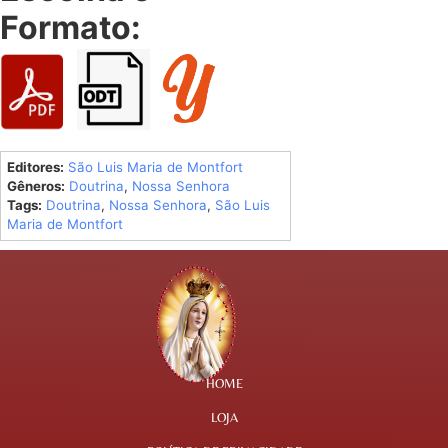
Formato:
Editores:
São Luis Maria de Montfort
Gêneros:
Doutrina
,
Nossa Senhora
Tags:
Doutrina
,
Nossa Senhora
,
São Luis
Maria de Montfort
HOME
LOJA