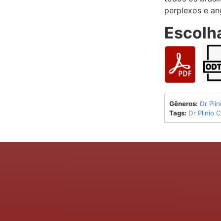
perplexos e an
Escolh
Gêneros:
Dr Plin
Tags:
Dr Plinio 