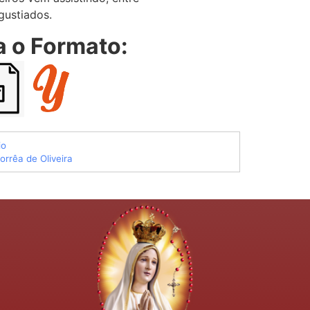
gustiados.
a o Formato:
io
Corrêa de Oliveira