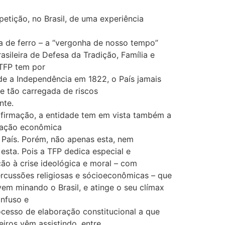
epetição, no Brasil, de uma experiência
na de ferro – a “vergonha de nosso tempo”
asileira de Defesa da Tradição, Família e
TFP tem por
de a Independência em 1822, o País jamais
se tão carregada de riscos
nte.
afirmação, a entidade tem em vista também a
uação econômica
o País. Porém, não apenas esta, nem
esta. Pois a TFP dedica especial e
ão à crise ideológica e moral – com
rcussões religiosas e sócioeconômicas – que
em minando o Brasil, e atinge o seu clímax
nfuso e
cesso de elaboração constitucional a que
eiros vêm assistindo, entre