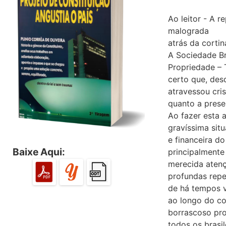
Ao leitor - A r
malograda
atrás da corti
A Sociedade Br
Propriedade – 
certo que, des
atravessou cri
quanto a prese
Ao fazer esta 
gravíssima sit
e financeira d
Baixe Aqui:
principalmente 
merecida atenç
profundas repe
de há tempos v
ao longo do co
borrascoso pro
todos os brasil