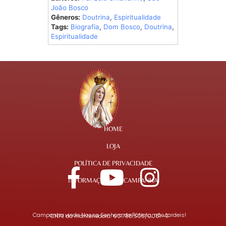
João Bosco
Gêneros:
Doutrina
,
Espiritualidade
Tags:
Biografia
,
Dom Bosco
,
Doutrina
,
Espiritualidade
HOME
LOJA
POLÍTICA DE PRIVACIDADE
INFORMAÇÕES DA CAMPANHA
Campanha vinde Nossa Senhora de Fátima, não tardeis!
CNPJ da mantenedora: 60.758.505/0001-41